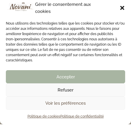
Glabelle - 48 $
Gérer le consentement aux
cookies
Haut des bras - 106 $
Nous utilisons des technologies telles que les cookies pour stocker et/ou
Haut du pubis - 74 $
accéder aux informations relatives aux appareils. Nous le faisons pour
améliorer l’expérience de navigation et pour afficher des publicités
Mains et doigts - 74 $
(non-)personnalisées. Consentir à ces technologies nous autorisera à
traiter des données telles que le comportement de navigation ou les ID
Nuque - 48 $
uniques sur ce site. Le fait de ne pas consentir ou de retirer son
consentement peut avoir un effet négatif sur certaines fonctonnalités et
Oreilles - 74 $
caractéristiques.
Pli fessier - 74 $
Accepter
Thorax - 133 $
Refuser
Thorax/Abdomen - 244 $
Voir les préférences
514-585-0376

Politique de cookies
Politique de confidentialité
FEMMES