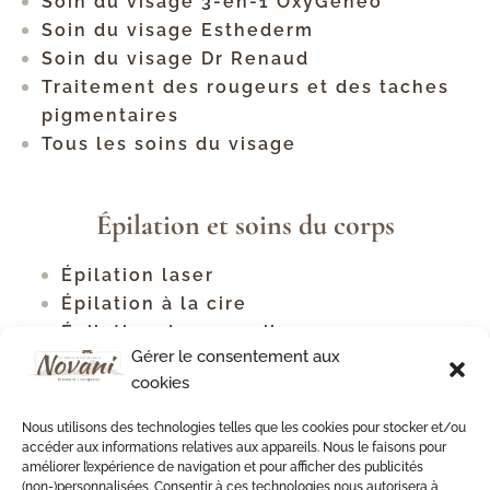
Soin du visage 3-en-1 OxyGeneo™
Soin du visage Esthederm
Soin du visage Dr Renaud
Traitement des rougeurs et des taches
pigmentaires
Tous les soins du visage
Épilation et soins du corps
Épilation laser
Épilation à la cire
Épilation des sourcils
Gérer le consentement aux
Tous les types d'épilation
cookies
Traitement contre la cellulite
Raffermissement corporel
Nous utilisons des technologies telles que les cookies pour stocker et/ou
Soins du cou et du décolleté
accéder aux informations relatives aux appareils. Nous le faisons pour
améliorer l’expérience de navigation et pour afficher des publicités
Soin du dos
(non-)personnalisées. Consentir à ces technologies nous autorisera à