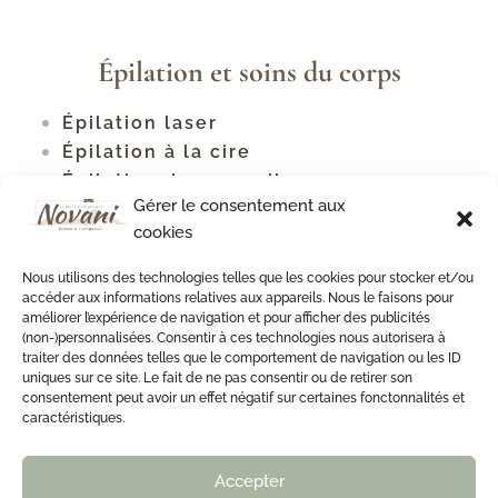
Épilation et soins du corps
Épilation laser
Épilation à la cire
Épilation des sourcils
Gérer le consentement aux
Tous les types d'épilation
cookies
Traitement contre la cellulite
Raffermissement corporel
Nous utilisons des technologies telles que les cookies pour stocker et/ou
Soins du cou et du décolleté
accéder aux informations relatives aux appareils. Nous le faisons pour
améliorer l’expérience de navigation et pour afficher des publicités
Soin du dos
(non-)personnalisées. Consentir à ces technologies nous autorisera à
Soin du dos antiacné
traiter des données telles que le comportement de navigation ou les ID
uniques sur ce site. Le fait de ne pas consentir ou de retirer son
consentement peut avoir un effet négatif sur certaines fonctonnalités et
caractéristiques.
Accepter