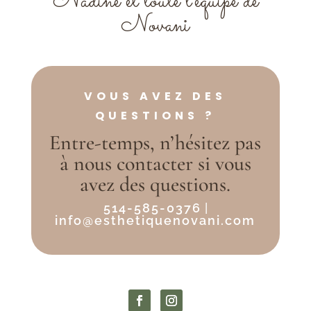
Nadine et toute l'équipe de
Novani
VOUS AVEZ DES
QUESTIONS ?
Entre-temps, n’hésitez pas
à nous contacter si vous
avez des questions.
514-585-0376
|
info@esthetiquenovani.com