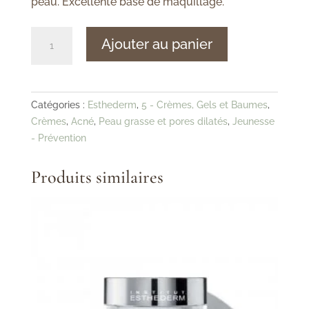
peau. Excellente base de maquillage.
quantité
Ajouter au panier
de
Esthederm
-
Pure
Catégories :
Esthederm
,
5 - Crèmes, Gels et Baumes
,
System
Crèmes
,
Acné
,
Peau grasse et pores dilatés
,
Jeunesse
-
- Prévention
Concentré
Pore
Produits similaires
Refiner