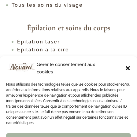
Tous les soins du visage
Épilation et soins du corps
Épilation laser
Épilation à la cire
Épilation des sourcils
Gérer le consentement aux
Tous les types d'épilation
cookies
Traitement contre la cellulite
Raffermissement corporel
Nous utilisons des technologies telles que les cookies pour stocker et/ou
Soins du cou et du décolleté
accéder aux informations relatives aux appareils. Nous le faisons pour
améliorer l’expérience de navigation et pour afficher des publicités
Soin du dos
(non-)personnalisées. Consentir à ces technologies nous autorisera à
Soin du dos antiacné
traiter des données telles que le comportement de navigation ou les ID
uniques sur ce site. Le fait de ne pas consentir ou de retirer son
consentement peut avoir un effet négatif sur certaines fonctonnalités et
caractéristiques.