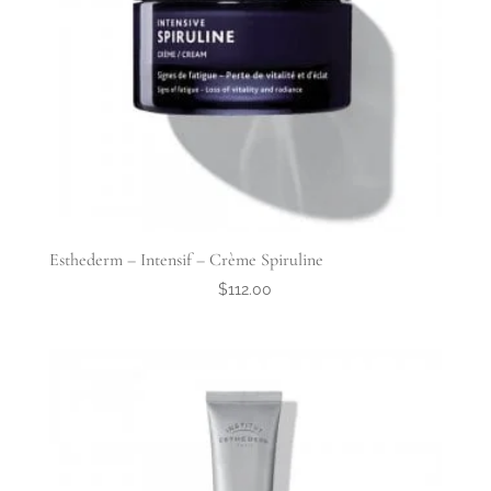
Esthederm – Intensif – Crème Spiruline
$
112.00