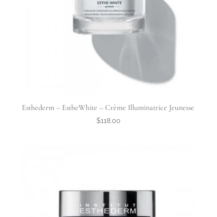
Esthederm – EstheWhite – Crème Illuminatrice Jeunesse
$
118.00