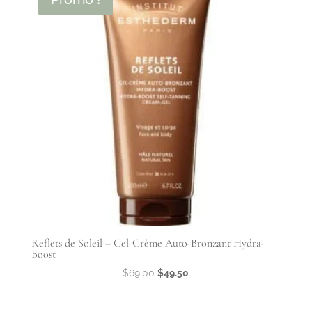
Reflets de Soleil – Gel-Crème Auto-Bronzant Hydra-
Boost
Le
Le
$
69.00
$
49.50
prix
prix
initial
actuel