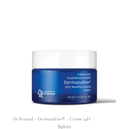
Dr Renaud – Dermazulène® – Crème 24H
$
58.00