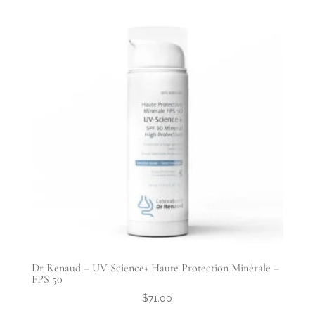
était :
est :
$69.00.
$49.50.
Dr Renaud – UV Science+ Haute Protection Minérale –
FPS 50
$
71.00