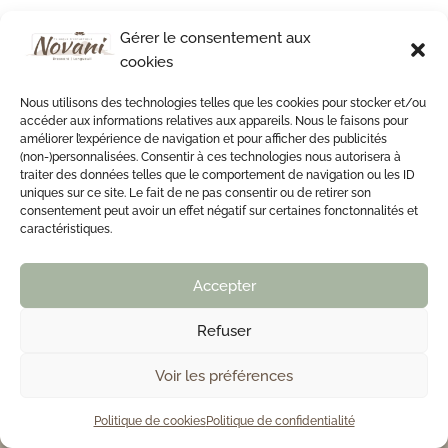
Gérer le consentement aux
Soins Visage
cookies
Nous utilisons des technologies telles que les cookies pour stocker et/ou
Correction du visage par injections
accéder aux informations relatives aux appareils. Nous le faisons pour
Soin du visage 3-en-1 OxyGeneo™
améliorer l’expérience de navigation et pour afficher des publicités
Soin du visage Esthederm
(non-)personnalisées. Consentir à ces technologies nous autorisera à
traiter des données telles que le comportement de navigation ou les ID
Soin du visage Dr Renaud
uniques sur ce site. Le fait de ne pas consentir ou de retirer son
Traitement des rougeurs et des taches
consentement peut avoir un effet négatif sur certaines fonctonnalités et
caractéristiques.
pigmentaires
Tous les soins du visage
Accepter
Refuser
Épilation et soins du corps
Voir les préférences
Épilation laser
Épilation à la cire
514-585-0376

Politique de cookies
Politique de confidentialité
Épilation des sourcils