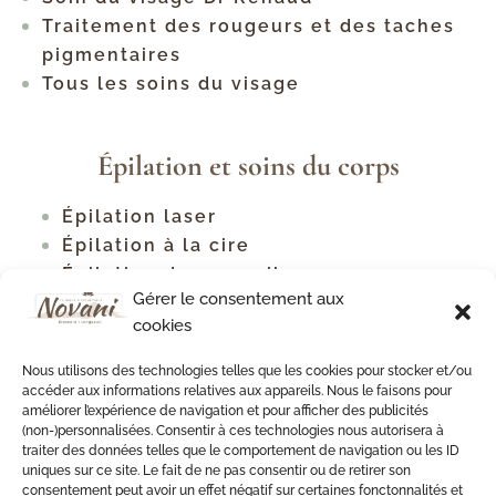
Traitement des rougeurs et des taches
pigmentaires
Tous les soins du visage
Épilation et soins du corps
Épilation laser
Épilation à la cire
Épilation des sourcils
Gérer le consentement aux
Tous les types d'épilation
cookies
Traitement contre la cellulite
Raffermissement corporel
Nous utilisons des technologies telles que les cookies pour stocker et/ou
Soins du cou et du décolleté
accéder aux informations relatives aux appareils. Nous le faisons pour
améliorer l’expérience de navigation et pour afficher des publicités
Soin du dos
(non-)personnalisées. Consentir à ces technologies nous autorisera à
Soin du dos antiacné
traiter des données telles que le comportement de navigation ou les ID
uniques sur ce site. Le fait de ne pas consentir ou de retirer son
consentement peut avoir un effet négatif sur certaines fonctonnalités et