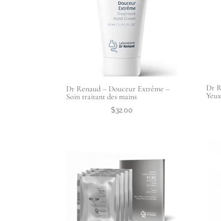
Dr R
Dr Renaud – Douceur Extrême –
Yeux
Soin traitant des mains
$
32.00