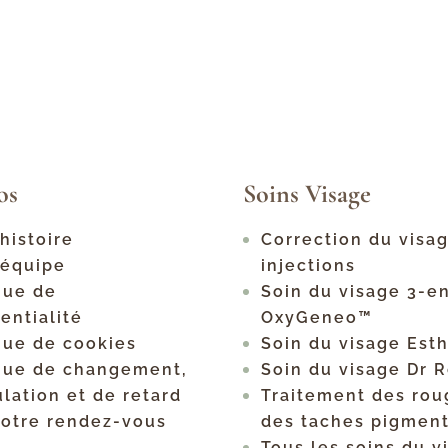
os
Soins Visage
histoire
Correction du visa
 équipe
injections
que de
Soin du visage 3-e
entialité
OxyGeneo™
que de cookies
Soin du visage Est
ique de changement,
Soin du visage Dr 
lation et de retard
Traitement des rou
votre rendez-vous
des taches pigment
Tous les soins du v