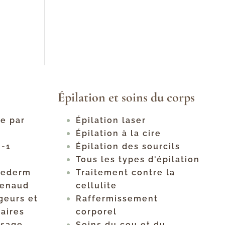
Épilation et soins du corps
ge par
Épilation laser
Épilation à la cire
n-1
Épilation des sourcils
Tous les types d'épilation
hederm
Traitement contre la
Renaud
cellulite
geurs et
Raffermissement
aires
corporel
isage
Soins du cou et du