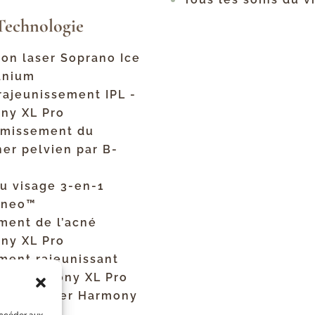
Technologie
ion laser Soprano Ice
tanium
rajeunissement IPL -
ny XL Pro
rmissement du
er pelvien par B-
du visage 3-en-1
eneo™
ment de l’acné
ny XL Pro
ement rajeunissant
Lift Harmony XL Pro
ouage laser Harmony
o