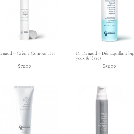
enaud – Crème Contour Des
Dr Renaud – Démaquillant bip
yeux & lèvres
$
72.00
$
52.00