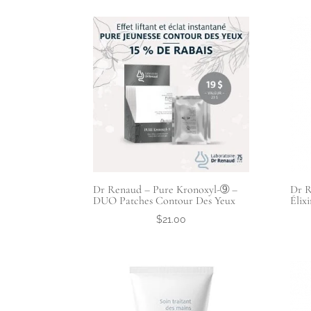
Dr Renaud – Pure Kronoxyl-➈ –
Dr R
DUO Patches Contour Des Yeux
Élix
$
21.00