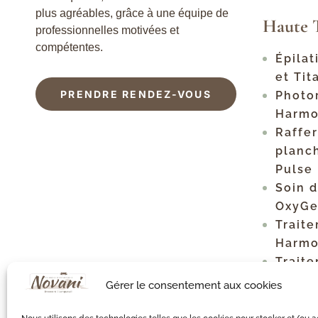
plus agréables, grâce à une équipe de
Haute 
professionnelles motivées et
compétentes.
Épilat
et Ti
PRENDRE RENDEZ-VOUS
Photo
Harmo
Raffe
planch
Pulse
Soin 
OxyG
Traite
Harmo
Trait
Clear
Gérer le consentement aux cookies
Détat
XL Pr