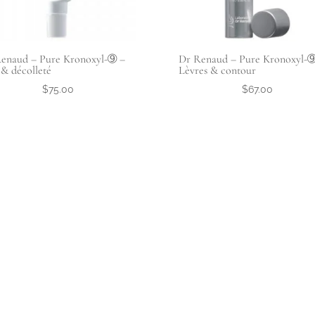
enaud – Pure Kronoxyl-➈ –
Dr Renaud – Pure Kronoxyl-➈
& décolleté
Lèvres & contour
$
75.00
$
67.00