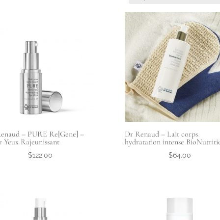
enaud – PURE Re[Gene] –
Dr Renaud – Lait corps
ir Yeux Rajeunissant
hydratation intense BioNutriti
$
122.00
$
64.00