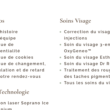
os
Soins Visage
histoire
Correction du visa
 équipe
injections
que de
Soin du visage 3-e
entialité
OxyGeneo™
que de cookies
Soin du visage Est
ique de changement,
Soin du visage Dr 
lation et de retard
Traitement des rou
votre rendez-vous
des taches pigment
Tous les soins du v
Technologie
ion laser Soprano Ice
tanium