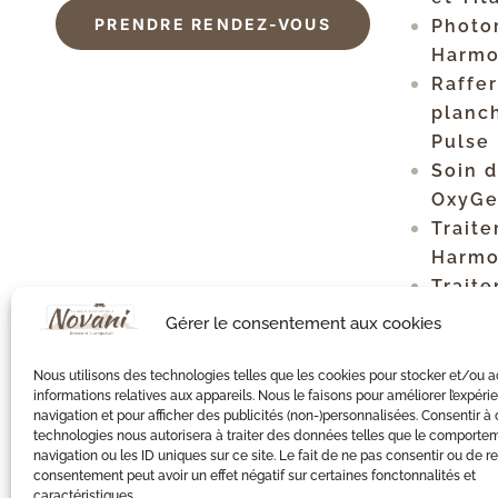
PRENDRE RENDEZ-VOUS
Photo
Harmo
Raffe
planch
Pulse
Soin 
OxyG
Traite
Harmo
Trait
Clear
Gérer le consentement aux cookies
Détat
XL Pr
Nous utilisons des technologies telles que les cookies pour stocker et/ou 
informations relatives aux appareils. Nous le faisons pour améliorer l’expér
Raffe
navigation et pour afficher des publicités (non-)personnalisées. Consentir à
peau T
technologies nous autorisera à traiter des données telles que le comporte
navigation ou les ID uniques sur ce site. Le fait de ne pas consentir ou de re
Peeli
consentement peut avoir un effet négatif sur certaines fonctonnalités et
caractéristiques.