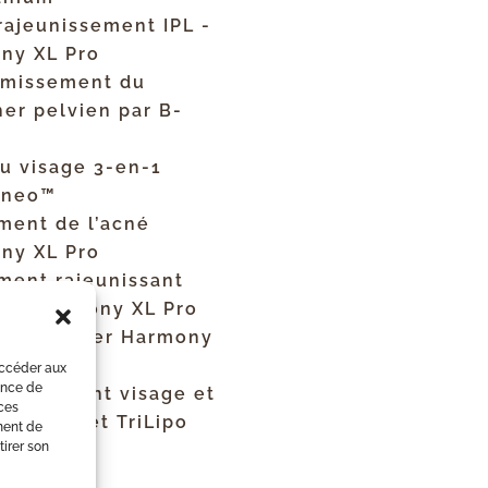
rajeunissement IPL -
ny XL Pro
rmissement du
er pelvien par B-
du visage 3-en-1
eneo™
ment de l’acné
ny XL Pro
ement rajeunissant
Lift Harmony XL Pro
ouage laser Harmony
o
accéder aux
ience de
rmissement visage et
 ces
riPollar et TriLipo
ment de
tirer son
ng