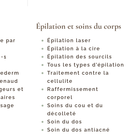
Épilation et soins du corps
ge par
Épilation laser
Épilation à la cire
n-1
Épilation des sourcils
Tous les types d'épilation
hederm
Traitement contre la
Renaud
cellulite
geurs et
Raffermissement
aires
corporel
isage
Soins du cou et du
décolleté
Soin du dos
Soin du dos antiacné