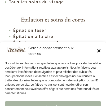
Tous les soins du visage
Épilation et soins du corps
Épilation laser
Épilation à la cire
Épilation des sourcils
Gérer le consentement aux
Tous les types d'épilation
cookies
Traitement contre la cellulite
Raffermissement corporel
Nous utilisons des technologies telles que les cookies pour stocker et/ou
Soins du cou et du décolleté
accéder aux informations relatives aux appareils. Nous le faisons pour
améliorer l’expérience de navigation et pour afficher des publicités
Soin du dos
(non-)personnalisées. Consentir à ces technologies nous autorisera à
Soin du dos antiacné
traiter des données telles que le comportement de navigation ou les ID
uniques sur ce site. Le fait de ne pas consentir ou de retirer son
consentement peut avoir un effet négatif sur certaines fonctonnalités et
caractéristiques.