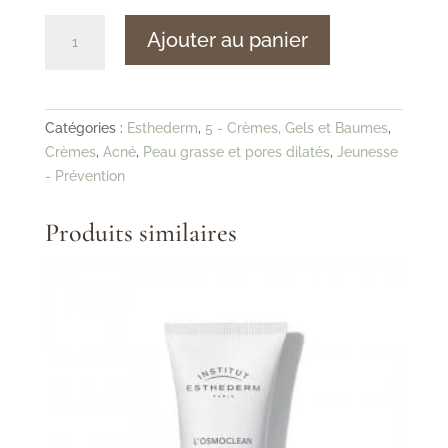
quantité
Ajouter au panier
de
Esthederm
-
Pure
Catégories :
Esthederm
,
5 - Crèmes, Gels et Baumes
,
System
Crèmes
,
Acné
,
Peau grasse et pores dilatés
,
Jeunesse
-
- Prévention
Soin
Absolu
Produits similaires
Pureté