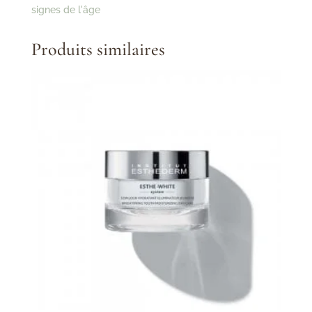
Gel
signes de l'âge
d'Eau
Cellulaire
Produits similaires
Hydratant
Fraîcheur