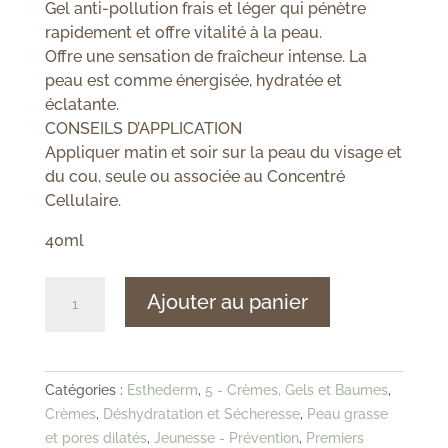
Gel anti-pollution frais et léger qui pénètre
rapidement et offre vitalité à la peau.
Offre une sensation de fraîcheur intense. La
peau est comme énergisée, hydratée et
éclatante.
CONSEILS D’APPLICATION
Appliquer matin et soir sur la peau du visage et
du cou, seule ou associée au Concentré
Cellulaire.
40ml
quantité
Ajouter au panier
de
Esthederm
-
Eau
Catégories :
Esthederm
,
5 - Crèmes, Gels et Baumes
,
Cellulaire
Crèmes
,
Déshydratation et Sécheresse
,
Peau grasse
-
et pores dilatés
,
Jeunesse - Prévention
,
Premiers