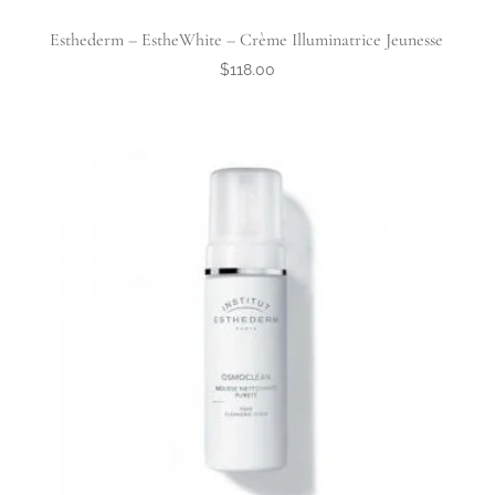
Esthederm – EstheWhite – Crème Illuminatrice Jeunesse
$
118.00