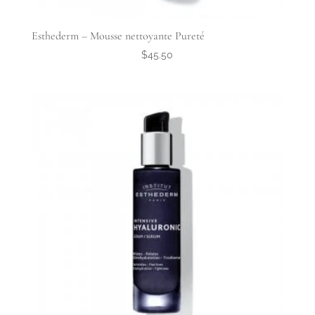
Esthederm – Mousse nettoyante Pureté
$
45.50