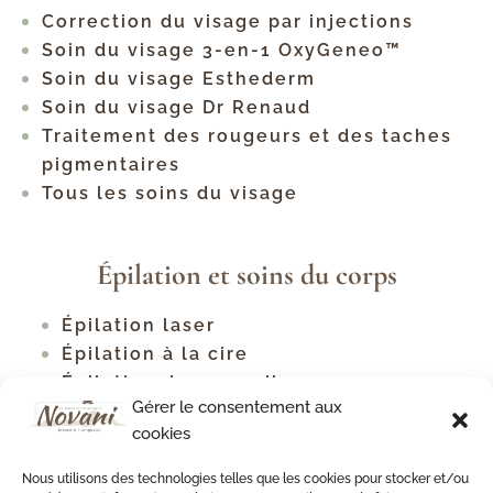
Correction du visage par injections
Soin du visage 3-en-1 OxyGeneo™
Soin du visage Esthederm
Soin du visage Dr Renaud
Traitement des rougeurs et des taches
pigmentaires
Tous les soins du visage
Épilation et soins du corps
Épilation laser
Épilation à la cire
Épilation des sourcils
Gérer le consentement aux
Tous les types d'épilation
cookies
Traitement contre la cellulite
Raffermissement corporel
Nous utilisons des technologies telles que les cookies pour stocker et/ou