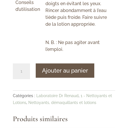
Conseils
doigts en évitant les yeux.
d’utilisation
Rincer abondamment à l’eau
tiède puis froide. Faire suivre
de la lotion appropriée.
N. B. : Ne pas agiter avant
l’emploi.
quantité
Ajouter au panier
de
Dr
Renaud
-
Catégories :
Laboratoire Dr Renaud
,
1 - Nettoyants et
Mousse
Lotions
,
Nettoyants, démaquillants et lotions
nettoyante
antipollution
Produits similaires