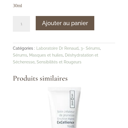
30ml
quantité
Ajouter au panier
de
Dr
Renaud
–
Catégories :
Laboratoire Dr Renaud
,
3- Sérums
,
Omega-
Sérums
,
Masques et huiles
,
Déshydratation et
3
Sécheresse
,
Sensibilités et Rougeurs
–
Sérum
Produits similaires
Relipidant