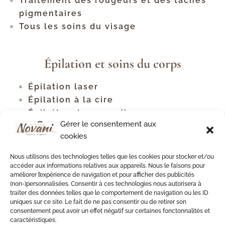
Traitement des rougeurs et des taches
pigmentaires
Tous les soins du visage
Épilation et soins du corps
Épilation laser
Épilation à la cire
Épilation des sourcils
Gérer le consentement aux
Tous les types d'épilation
cookies
Traitement contre la cellulite
Raffermissement corporel
Nous utilisons des technologies telles que les cookies pour stocker et/ou
Soins du cou et du décolleté
accéder aux informations relatives aux appareils. Nous le faisons pour
améliorer l’expérience de navigation et pour afficher des publicités
Soin du dos
(non-)personnalisées. Consentir à ces technologies nous autorisera à
Soin du dos antiacné
traiter des données telles que le comportement de navigation ou les ID
uniques sur ce site. Le fait de ne pas consentir ou de retirer son
consentement peut avoir un effet négatif sur certaines fonctonnalités et
caractéristiques.