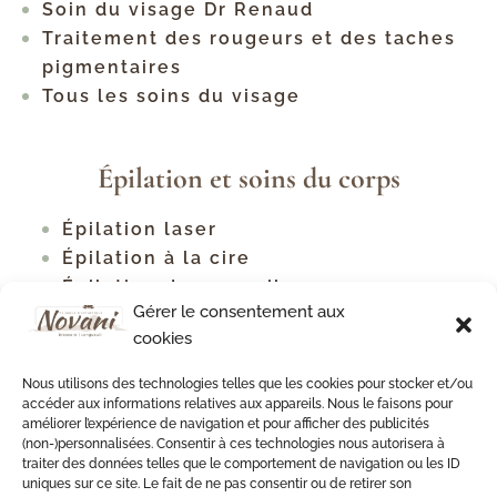
Soin du visage Dr Renaud
Traitement des rougeurs et des taches
pigmentaires
Tous les soins du visage
Épilation et soins du corps
Épilation laser
Épilation à la cire
Épilation des sourcils
Gérer le consentement aux
Tous les types d'épilation
cookies
Traitement contre la cellulite
Raffermissement corporel
Nous utilisons des technologies telles que les cookies pour stocker et/ou
Soins du cou et du décolleté
accéder aux informations relatives aux appareils. Nous le faisons pour
améliorer l’expérience de navigation et pour afficher des publicités
Soin du dos
(non-)personnalisées. Consentir à ces technologies nous autorisera à
Soin du dos antiacné
traiter des données telles que le comportement de navigation ou les ID
uniques sur ce site. Le fait de ne pas consentir ou de retirer son