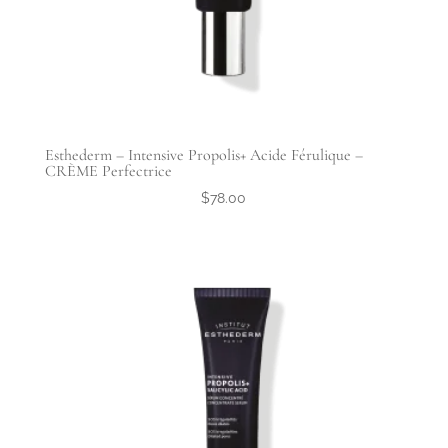
Esthederm – Intensive Propolis+ Acide Férulique –
CRÈME Perfectrice
$
78.00