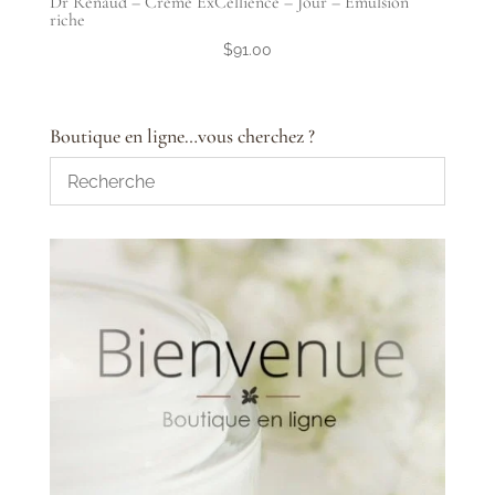
Dr Renaud – Crème ExCellience – Jour – Émulsion
riche
$
91.00
Boutique en ligne…vous cherchez ?