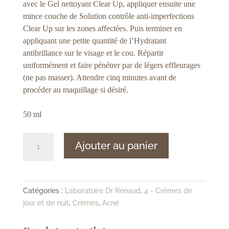
avec le Gel nettoyant Clear Up, appliquer ensuite une
mince couche de Solution contrôle anti-imperfections
Clear Up sur les zones affectées. Puis terminer en
appliquant une petite quantité de l’Hydratant
antibrillance sur le visage et le cou. Répartir
uniformément et faire pénétrer par de légers effleurages
(ne pas masser). Attendre cinq minutes avant de
procéder au maquillage si désiré.
50 ml
quantité
Ajouter au panier
de
Dr
Renaud
–
Catégories :
Laboratoire Dr Renaud
,
4 - Crèmes de
Clear
jour et de nuit
,
Crèmes
,
Acné
Up
ÉTAPE