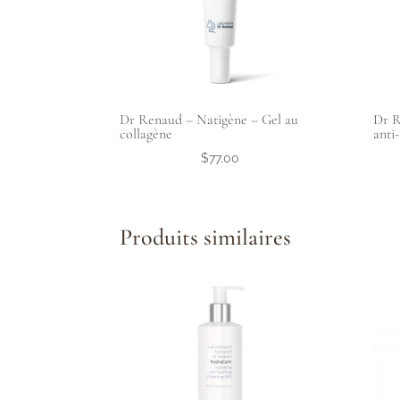
Dr Renaud – Natigène – Gel au
Dr R
collagène
anti
$
77.00
Produits similaires