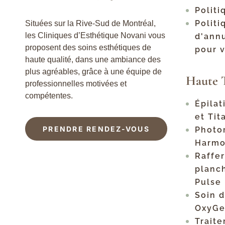
Politi
Polit
Situées sur la Rive-Sud de Montréal,
les Cliniques d’Esthétique Novani vous
d'annu
proposent des soins esthétiques de
pour 
haute qualité, dans une ambiance des
plus agréables, grâce à une équipe de
Haute 
professionnelles motivées et
compétentes.
Épilat
et Ti
PRENDRE RENDEZ-VOUS
Photo
Harmo
Raffe
planch
Pulse
Soin 
OxyG
Traite