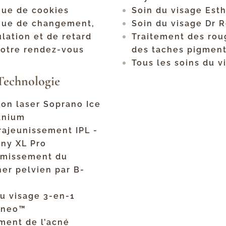
que de cookies
Soin du visage Est
ique de changement,
Soin du visage Dr 
lation et de retard
Traitement des rou
votre rendez-vous
des taches pigment
Tous les soins du v
Technologie
ion laser Soprano Ice
tanium
rajeunissement IPL -
ny XL Pro
rmissement du
er pelvien par B-
du visage 3-en-1
eneo™
ment de l’acné