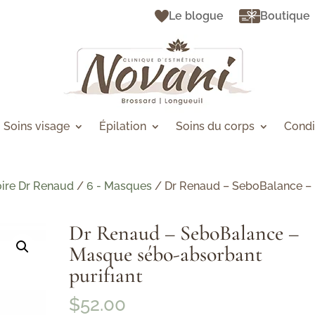
Le blogue
Boutique
Soins visage
Épilation
Soins du corps
Condi
ire Dr Renaud
/
6 - Masques
/ Dr Renaud – SeboBalance –
Dr Renaud – SeboBalance –
Masque sébo-absorbant
purifiant
$
52.00