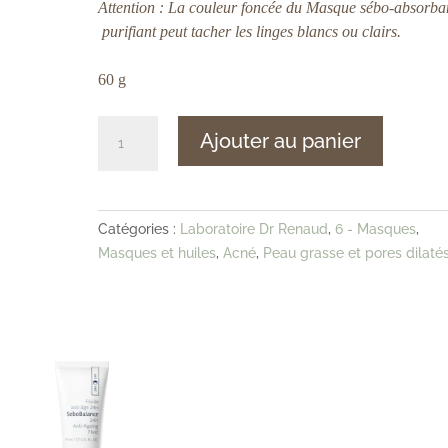
Attention : La couleur foncée du Masque sébo-absorba
purifiant peut tacher les linges blancs ou clairs.
60 g
quantité
Ajouter au panier
de
Dr
Renaud
–
Catégories :
Laboratoire Dr Renaud
,
6 - Masques
,
SeboBalance
Masques et huiles
,
Acné
,
Peau grasse et pores dilaté
–
Masque
sébo-
absorbant
purifiant