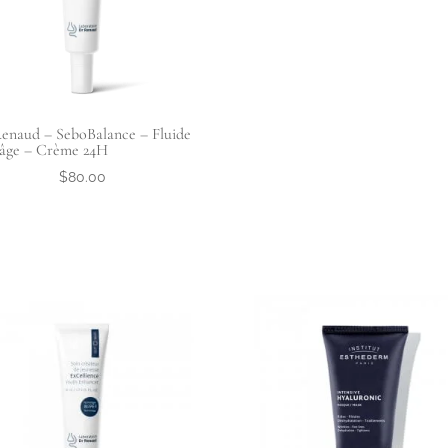
enaud – SeboBalance – Fluide
-âge – Crème 24H
$
80.00