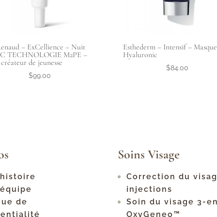
enaud – ExCellience – Nuit
Esthederm – Intensif – Masque
C TECHNOLOGIE M2PE –
Hyaluronic
 créateur de jeunesse
$
84.00
$
99.00
os
Soins Visage
histoire
Correction du visa
 équipe
injections
que de
Soin du visage 3-e
entialité
OxyGeneo™