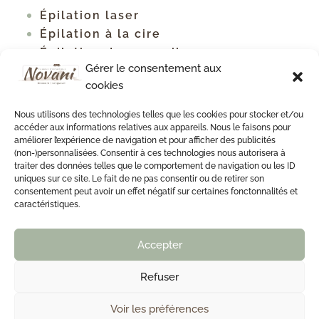
Épilation laser
Épilation à la cire
Épilation des sourcils
Gérer le consentement aux
Tous les types d'épilation
cookies
Traitement contre la cellulite
Raffermissement corporel
Nous utilisons des technologies telles que les cookies pour stocker et/ou
Soins du cou et du décolleté
accéder aux informations relatives aux appareils. Nous le faisons pour
améliorer l’expérience de navigation et pour afficher des publicités
Soin du dos
(non-)personnalisées. Consentir à ces technologies nous autorisera à
Soin du dos antiacné
traiter des données telles que le comportement de navigation ou les ID
uniques sur ce site. Le fait de ne pas consentir ou de retirer son
consentement peut avoir un effet négatif sur certaines fonctonnalités et
caractéristiques.
Accepter
514-585-0376

Refuser
Voir les préférences
Clinique d'Esthétique Novani - Tous droits